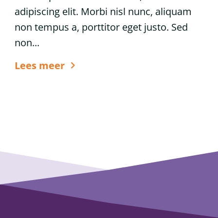
adipiscing elit. Morbi nisl nunc, aliquam
non tempus a, porttitor eget justo. Sed
non...
6
Lees meer
tips
voor
glanzend
haar