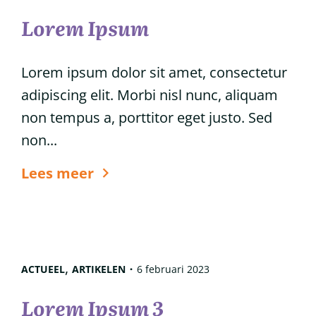
Lorem Ipsum
Lorem ipsum dolor sit amet, consectetur
adipiscing elit. Morbi nisl nunc, aliquam
non tempus a, porttitor eget justo. Sed
non...
6
Lees meer
tips
voor
glanzend
haar
,
ACTUEEL
ARTIKELEN
6 februari 2023
Lorem Ipsum 3