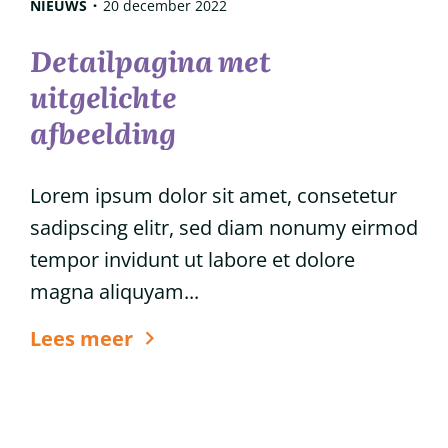
NIEUWS
20 december 2022
Detailpagina met
uitgelichte
afbeelding
Lorem ipsum dolor sit amet, consetetur
sadipscing elitr, sed diam nonumy eirmod
tempor invidunt ut labore et dolore
magna aliquyam...
6
Lees meer
tips
voor
glanzend