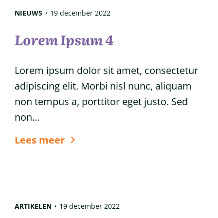
haar
NIEUWS
19 december 2022
Lorem Ipsum 4
Lorem ipsum dolor sit amet, consectetur
adipiscing elit. Morbi nisl nunc, aliquam
non tempus a, porttitor eget justo. Sed
non...
6
Lees meer
tips
voor
glanzend
haar
ARTIKELEN
19 december 2022