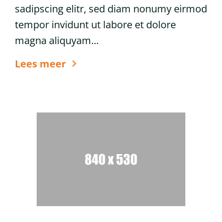
sadipscing elitr, sed diam nonumy eirmod
tempor invidunt ut labore et dolore
magna aliquyam...
6
Lees meer
tips
voor
glanzend
haar