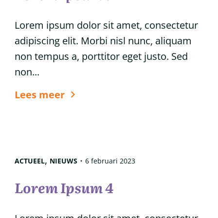
Lorem ipsum dolor sit amet, consectetur
adipiscing elit. Morbi nisl nunc, aliquam
non tempus a, porttitor eget justo. Sed
non...
6
Lees meer
tips
voor
glanzend
haar
,
ACTUEEL
NIEUWS
6 februari 2023
Lorem Ipsum 4