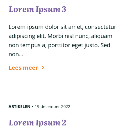
Lorem Ipsum 3
Lorem ipsum dolor sit amet, consectetur
adipiscing elit. Morbi nisl nunc, aliquam
non tempus a, porttitor eget justo. Sed
non...
6
Lees meer
tips
voor
glanzend
haar
ARTIKELEN
19 december 2022
Lorem Ipsum 2