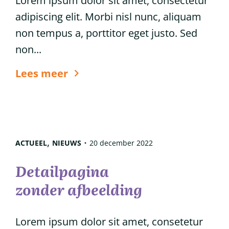
Lorem ipsum dolor sit amet, consectetur
adipiscing elit. Morbi nisl nunc, aliquam
non tempus a, porttitor eget justo. Sed
non...
6
Lees meer
tips
voor
glanzend
haar
,
ACTUEEL
NIEUWS
20 december 2022
Detailpagina
zonder afbeelding
Lorem ipsum dolor sit amet, consetetur