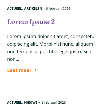
,
ACTUEEL
ARTIKELEN
6 februari 2023
Lorem Ipsum 2
Lorem ipsum dolor sit amet, consectetur
adipiscing elit. Morbi nisl nunc, aliquam
non tempus a, porttitor eget justo. Sed
non...
6
Lees meer
tips
voor
glanzend
haar
,
ACTUEEL
NIEUWS
6 februari 2023