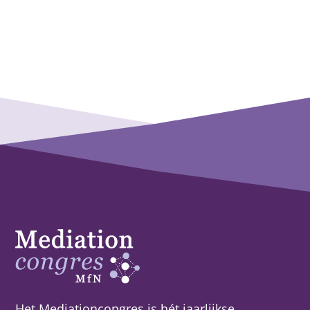
Het Mediationcongres is hét jaarlijkse