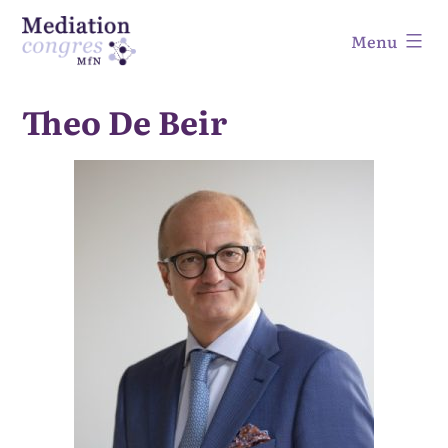
Ga
Menu
naar
de
Mediation
inhoud
Theo
De Beir
Congres